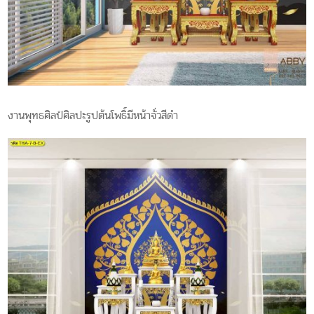
งานพุทธศิลป์ศิลปะรูปต้นโพธิ์มีหน้าจั่วสีดำ