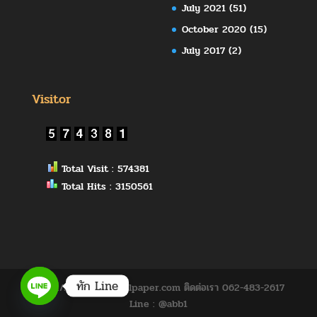
July 2021
(51)
October 2020
(15)
July 2017
(2)
Visitor
Total Visit : 574381
Total Hits : 3150561
ทัก Line
https://www.abbywallpaper.com ติดต่อเรา 062-483-2617
Line : @abb1