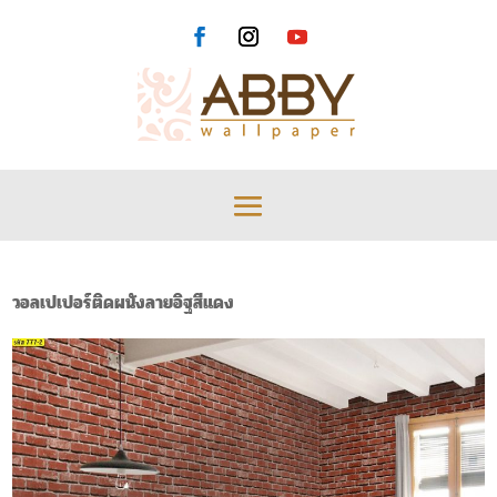
วอลเปเปอร์ติดผนังลายอิฐสีแดง