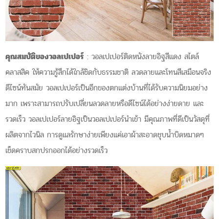
คุณสมบัติของวอลเปเปอร์
: วอลเปเปอร์ติดหนังลายอิฐสีแดง สไตล์
คลาสสิค ให้ความรู้สึกได้ใกล้ชิดกับธรรมชาติ ลวดลายและโทนสีเสมือนจริง
ดีไซน์ทันสมัย วอลเปเปอร์เป็นอีกของตกแต่งบ้านที่ได้รับความนิยมอย่าง
มาก เพราะสามารถปรับเปลี่ยนลวดลายหรือดีไซน์ได้อย่างง่ายดาย และ
รวดเร็ว วอลเปเปอร์ลายอิฐเป็นวอลเปเปอร์นำเข้า มีคุณภาพที่ดีเป็นวัสดุที่
ผลิตจากไวนิล การดูแลรักษาง่ายเพียงแค่เอาผ้าสะอาดชุบน้ำบิดหมาดๆ
เช็ดคราบสกปรกออกได้อย่างรวดเร็ว