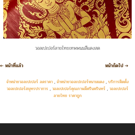
วอลเปเปอร์ลายไทยเทพพนมสีแดงสด
←
หน้าที่แล้ว
หน้าถัดไป
→
จำหน่ายวอลเปเปอร์ ลดราคา
,
จำหน่ายวอลเปเปอร์หนามแดง
,
บริการติดตั้ง
วอลเปเปอร์สมุทรปราการ
,
วอลเปเปอร์คุณภาพดีศรีนครินทร์
,
วอลเปเปอร์
ลายไทย ราคาถูก