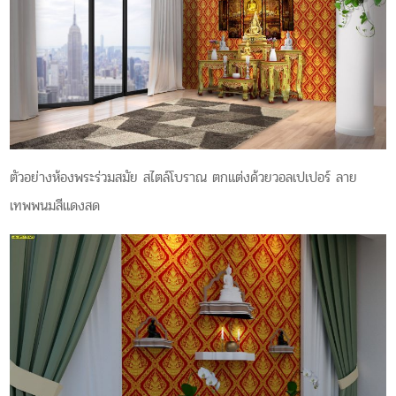
ตัวอย่างห้องพระร่วมสมัย สไตล์โบราณ ตกแต่งด้วยวอลเปเปอร์ ลาย
เทพพนมสีแดงสด