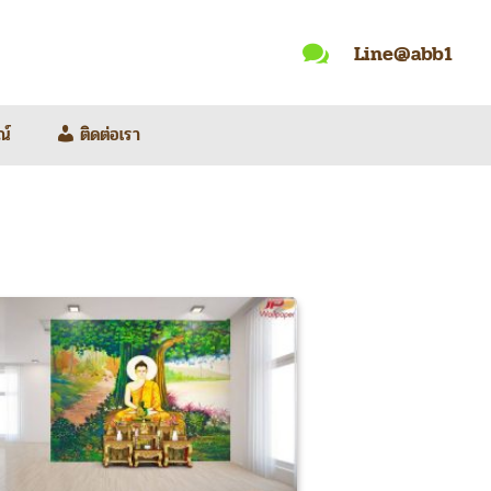
Line@abb1

ณ์
ติดต่อเรา