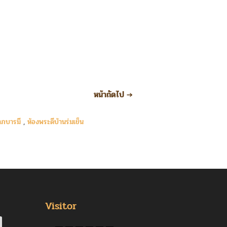
หน้าถัดไป
→
าภบารมี
,
ห้องพระดีบ้านร่มเย็น
Visitor