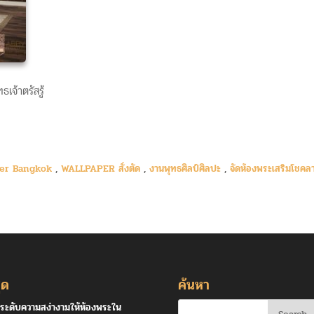
จ้าตรัสรู้
per Bangkok
,
WALLPAPER สั่งตัด
,
งานพุทธศิลป์ศิลปะ
,
จัดห้องพระเสริมโชคล
ุด
ค้นหา
ระดับความสง่างามให้ห้องพระใน