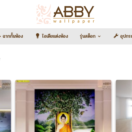
ฉากกั้นห้อง
ไอเดียแต่งห้อง
รุ่นสต็อก
อุปกร
้