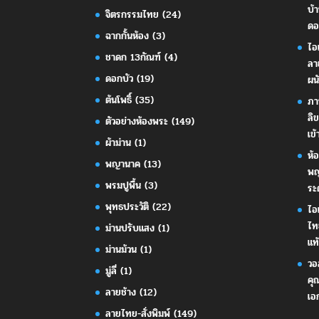
บ้
จิตรกรรมไทย
(24)
ดอ
ฉากกั้นห้อง
(3)
ไอ
ชาดก 13กัณฑ์
(4)
ลา
ดอกบัว
(19)
ผน
ต้นโพธิ์
(35)
ภา
ลิ
ตัวอย่างห้องพระ
(149)
เข้
ผ้าม่าน
(1)
ห้
พญานาค
(13)
พญ
พรมปูพื้น
(3)
ระ
พุทธประวัติ
(22)
ไอ
ไท
ม่านปรับแสง
(1)
แท้
ม่านม้วน
(1)
วอ
มู่ลี่
(1)
คุ
ลายช้าง
(12)
เอ
ลายไทย-สั่งพิมพ์
(149)