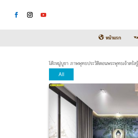
หน้าแรก
โต๊ะหมู่บูชา ภาพพุทธประวัติตอนพระพุทธเจ้าตรัสรู
All