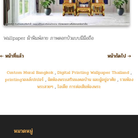
Wallpaper ผ้าพิมพ์ลาย ภาพดอกบัวแบบมีมือถือ
←
หน้าที่แล้ว
หน้าถัดไป
→
Custom Mural Bangkok
,
Digital Printing Wallpaper Thailand
,
printingวอลล์เปเปอร์
,
จัดห้องพระเสริมมงคลบ้าน และผู้อยู่อาศัย
,
รวมห้อง
พระสวยๆ
,
ไอเดีย การต่อเติมห้องพระ
หมวดหมู่