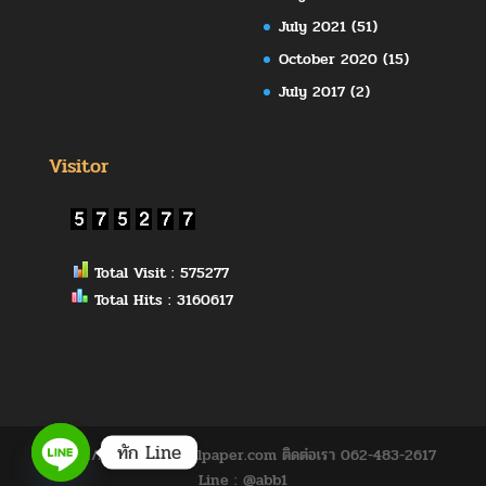
July 2021
(51)
October 2020
(15)
July 2017
(2)
Visitor
Total Visit : 575277
Total Hits : 3160617
ทัก Line
https://www.abbywallpaper.com ติดต่อเรา 062-483-2617
Line : @abb1