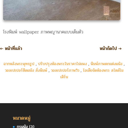
โรงพิมพ์ wallpaper ภาพพญานาคแบบเต็มตัว
←
หน้าที่แล้ว
หน้าถัดไป
→
ฉากหลังพระพุทธรูป
,
ปรับปรุงห้องพระในราคาไม่แพง
,
พิมพ์ภาพตกแต่งผนัง
,
วอลเปเปอร์ติดผนัง สั่งพิมพ์
,
วอลเปเปอร์ภาพวิว
,
ไอเดียจัดห้องพระ สไตล์โม
เดิร์น
หมวดหมู่
กรุผนัง
(3)