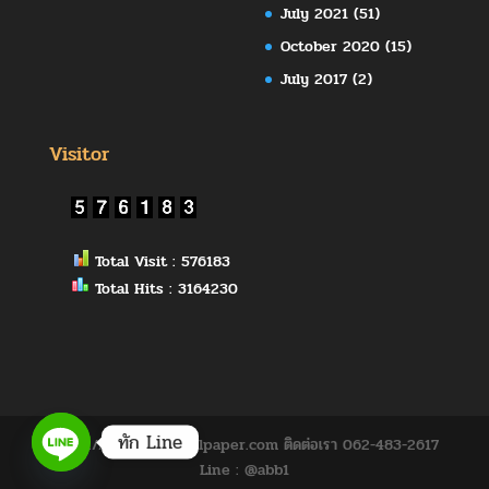
July 2021
(51)
October 2020
(15)
July 2017
(2)
Visitor
Total Visit : 576183
Total Hits : 3164230
ทัก Line
https://www.abbywallpaper.com ติดต่อเรา 062-483-2617
Line : @abb1