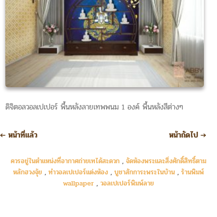
ดิจิตอลวอลเปเปอร์ พื้นหลังลายเทพพนม 1 องค์ พื้นหลังสีต่างๆ
←
หน้าที่แล้ว
หน้าถัดไป
→
ควรอยู่ในตำแหน่งที่อากาศถ่ายเทได้สะดวก
,
จัดห้องพระและสิ่งศักดิ์สิทธิ์ตาม
หลักฮวงจุ้ย
,
ทำวอลเปเปอร์แต่งห้อง
,
บูชาสักการะพระในบ้าน
,
ร้านพิมพ์
wallpaper
,
วอลเปเปอร์พิมพ์ลาย