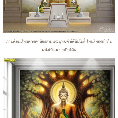
ภาพศิลปะไทยตกแต่งห้องลายพระพุทธเจ้าใต้ต้นโพธิ์ โทนสีทองเข้ากับ
ผนังไม้และงานบิวต์อิน