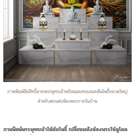
ภาพพิมพ์ลิขสิทธิ์ลายพระพุทธเจ้าพร้อมแสงทองและต้นโพธิ์ขนาดใหญ่
สำหรับตกแต่งห้องพระภายในบ้าน
ภาพพิมพ์พระพุทธเจ้าใต้ต้นโพธิ์ เปลี่ยนผนังห้องพระให้ดูโดด