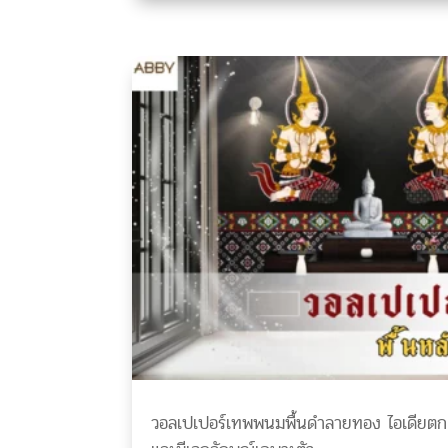
วอลเปเปอร์เทพพนมพื้นดำลายทอง ไอเดียตกแต