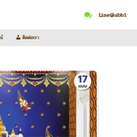
Line@abb1

ณ์
ติดต่อเรา