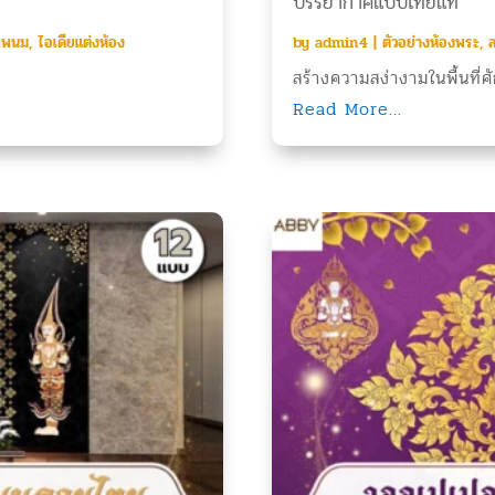
บรรยากาศแบบไทยแท้
พพนม
,
ไอเดียแต่งห้อง
by
admin4
|
ตัวอย่างห้องพระ
,
ล
สร้างความสง่างามในพื้นที่ศักด
Read More...