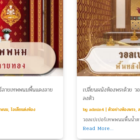
ปอร์ลายเทพพนมพื้นแดงลาย
เปลี่ยนผนังห้องพระด้วย ว
ลงตัว
พพนม
,
ไอเดียแต่งห้อง
by
admin4
|
ตัวอย่างห้องพระ
,
ล
วอลเปเปอร์เทพพนมพื้นน้ำ
Read More...