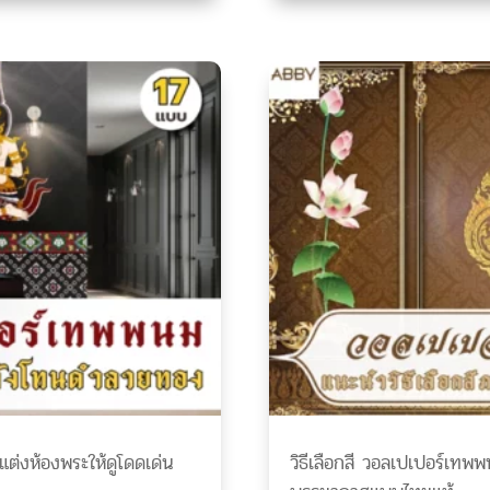
่งห้องพระให้ดูโดดเด่น
วิธีเลือกสี วอลเปเปอร์เทพพ