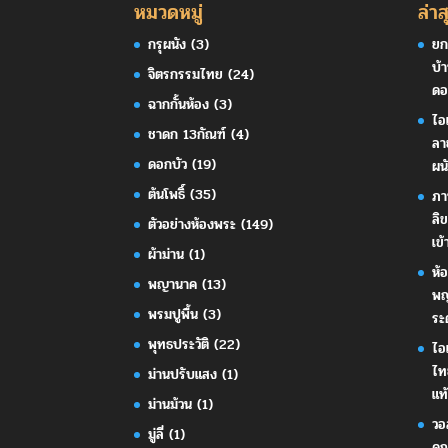
หมวดหมู่
ล่าส
กรุผนัง
(3)
ยก
บ้
จิตรกรรมไทย
(24)
ดอ
ฉากกั้นห้อง
(3)
ไอ
ชาดก 13กัณฑ์
(4)
ลา
ดอกบัว
(19)
ผน
ต้นโพธิ์
(35)
ภา
ลิ
ตัวอย่างห้องพระ
(149)
เข้
ผ้าม่าน
(1)
ห้
พญานาค
(13)
พญ
พรมปูพื้น
(3)
ระ
พุทธประวัติ
(22)
ไอ
ไท
ม่านปรับแสง
(1)
แท้
ม่านม้วน
(1)
วอ
มู่ลี่
(1)
คุ