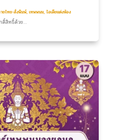
ายไทย-สั่งพิมพ์
,
เทพพนม
,
ไอเดียแต่งห้อง
ิ์สิทธิ์ด้วย...