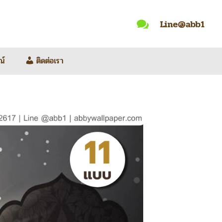
Line@abb1

ณ์
ติดต่อเรา