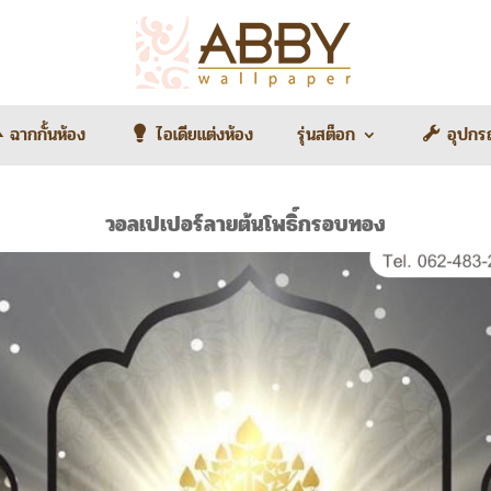
ฉากกั้นห้อง
ไอเดียแต่งห้อง
รุ่นสต็อก
อุปกร
วอลเปเปอร์ลายต้นโพธิ์กรอบทอง