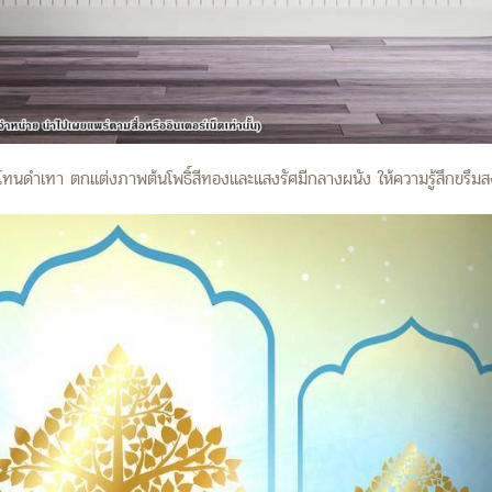
ทนดำเทา ตกแต่งภาพต้นโพธิ์สีทองและแสงรัศมีกลางผนัง ให้ความรู้สึกขรึมสง