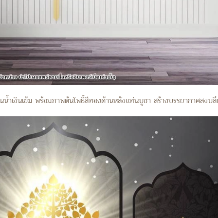
น้ำเงินเข้ม พร้อมภาพต้นโพธิ์สีทองด้านหลังแท่นบูชา สร้างบรรยากาศสงบลึกแ