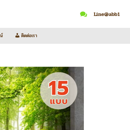
Line@abb1

ณ์
ติดต่อเรา