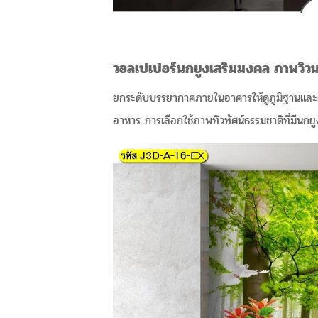
วอลเปเปอร์นกยูงเสริมมงคล ภาพวิวนก
ยกระดับบรรยากาศภายในอาคารให้ดูภูมิฐานและเต็ม
อาหาร การเลือกใช้ภาพทิวทัศน์ธรรมชาติที่มีนก