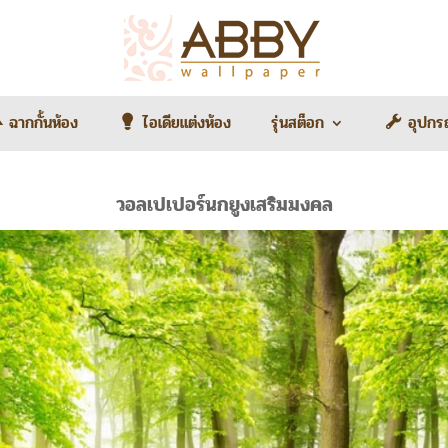
ฉากกั้นห้อง
ไอเดียแต่งห้อง
รุ่นสต็อก
อุปกร
วอลเปเปอร์นกยูงเสริมมงคล