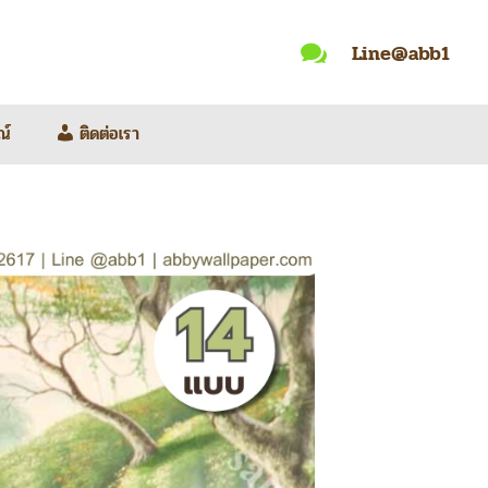
Line@abb1

ณ์
ติดต่อเรา