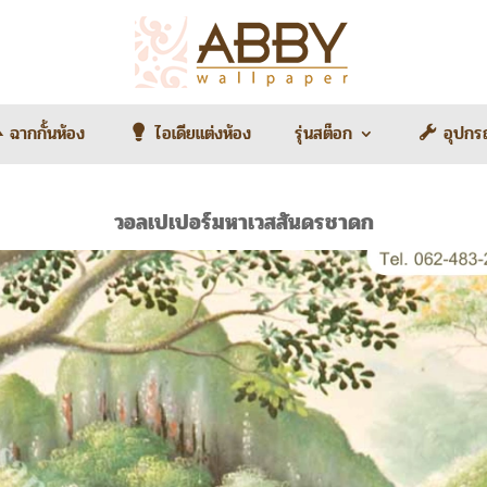
ฉากกั้นห้อง
ไอเดียแต่งห้อง
รุ่นสต็อก
อุปกร
วอลเปเปอร์มหาเวสสันดรชาดก