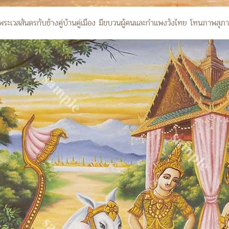
พระเวสสันดรกับช้างคู่บ้านคู่เมือง มีขบวนผู้คนและกำแพงวังไทย โทนภาพส