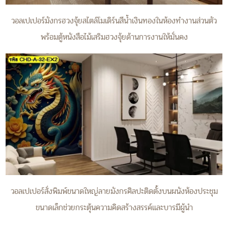
วอลเปเปอร์มังกรฮวงจุ้ยสไตล์โมเดิร์นสีน้ำเงินทองในห้องทำงานส่วนตัว
พร้อมตู้หนังสือไม้เสริมฮวงจุ้ยด้านการงานให้มั่นคง
วอลเปเปอร์สั่งพิมพ์ขนาดใหญ่ลายมังกรศิลปะติดตั้งบนผนังห้องประชุม
ขนาดเล็กช่วยกระตุ้นความคิดสร้างสรรค์และบารมีผู้นำ