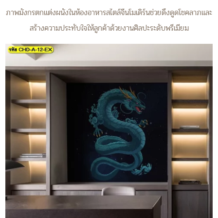
ภาพมังกรตกแต่งผนังในห้องอาหารสไตล์จีนโมเดิร์นช่วยดึงดูดโชคลาภและ
สร้างความประทับใจให้ลูกค้าด้วยงานศิลปะระดับพรีเมียม