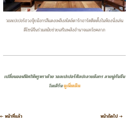
วอลเปเปอร์ฮวงจุ้ยมังกรสีแดงเพลิงสไตล์ดาร์กอาร์ตติดตั้งในห้องนั่งเล่น
ดีไซน์จีนร่วมสมัยช่วยเสริมพลังอำนาจและโชคลาภ
เปลี่ยนออฟฟิศให้หรูหราด้วย วอลเปเปอร์ศิลปะลายมังกร ลายพู่กันจีน
โมเดิร์น
ดูเพิ่มเติม
←
หน้าที่แล้ว
หน้าถัดไป
→