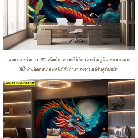
วอลเปเปอร์มังกร 3D สไตล์ภาพวาดดิจิทัลขนาดใหญ่พิเศษลายมังกร
สีน้ำเงินตัดส้มพ่นไฟหลังโต๊ะทำงานทรงโมเดิร์นดูทันสมัย