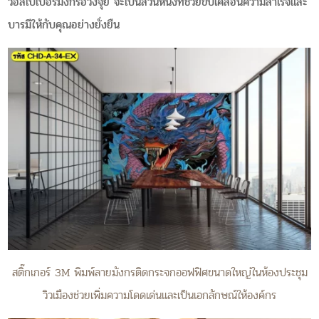
วอลเปเปอร์มังกรฮวงจุ้ย จะเป็นส่วนหนึ่งที่ช่วยขับเคลื่อนความสำเร็จและ
บารมีให้กับคุณอย่างยั่งยืน
สติ๊กเกอร์ 3M พิมพ์ลายมังกรติดกระจกออฟฟิศขนาดใหญ่ในห้องประชุม
วิวเมืองช่วยเพิ่มความโดดเด่นและเป็นเอกลักษณ์ให้องค์กร