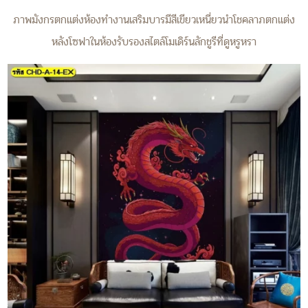
ภาพมังกรตกแต่งห้องทำงานเสริมบารมีสีเขียวเหนี่ยวนำโชคลาภตกแต่ง
หลังโซฟาในห้องรับรองสไตล์โมเดิร์นลักชูรีที่ดูหรูหรา