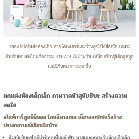
วอลเปเปอร์แต่งห้องเด็ก ลายไดโนเสาร์และบ้านลูกโป่งสีสดใส เหมาะ
สำหรับตกแต่งโซนกิจกรรม STEAM ในบ้านช่วยให้ห้องเรียนรู้เด็กดูสนุก
และมีจินตนาการมากขึ้น
ตกแต่งห้องเด็กเล็ก ภาพวาดหัวสุนัขชิบะ สร้างความ
สดใส
สไตล์การ์ตูนมินิมอล โทนสีพาสเทล เมื่อวอลเปเปอร์สร้าง
ประสบการณ์เรียนในบ้าน
หัวสุนัขชิบะสไตล์น่ารักบนพื้นหลังฟ้า พาสเทลเหมาะกับห้องเด็กเล็ก