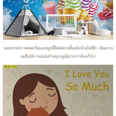
วอลเปเปอร์ภาพไอศกรีมและสมูทตี้สีสดใสบนพื้นหลังน้ำแข็งสีฟ้า เพิ่มความ
สดชื่นให้การเล่นในบ้านทุกฤดูได้มากกว่าห้องทั่วไป