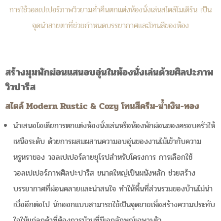
การใช้วอลเปเปอร์ภาพวิวยามค่ำคืนตกแต่งห้องนั่งเล่นสไตล์โมเดิร์น เป็น
จุดนำสายตาที่ช่วยกำหนดบรรยากาศและโทนสีของห้อง
สร้างมุมพักผ่อนแสนอบอุ่นในห้องนั่งเล่นด้วยศิลปะภาพ
วิวปารีส
สไตล์ Modern Rustic & Cozy โทนสีครีม-น้ำเงิน-ทอง
นำเสนอไอเดียการตกแต่งห้องนั่งเล่นหรือห้องพักผ่อนของครอบครัวให้
เหนือระดับ ด้วยการผสมผสานความอบอุ่นของงานไม้เข้ากับความ
หรูหราของ วอลเปเปอร์ลายยุโรปสำหรับโครงการ การเลือกใช้
วอลเปเปอร์ภาพศิลปะปารีส ขนาดใหญ่เป็นผนังหลัก ช่วยสร้าง
บรรยากาศที่ผ่อนคลายและน่าสนใจ ทำให้พื้นที่ส่วนรวมของบ้านไม่น่า
เบื่ออีกต่อไป นักออกแบบสามารถใช้เป็นจุดขายเพื่อสร้างความประทับ
ใจให้แก่ลูกค้าที่ต้องการบ้านที่มีเอกลักษณ์เฉพาะตัว