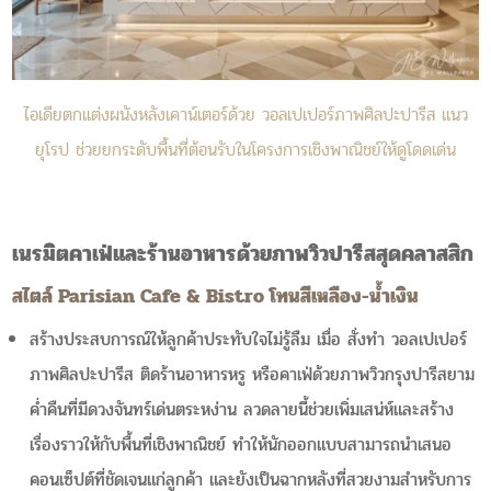
ไอเดียตกแต่งผนังหลังเคาน์เตอร์ด้วย วอลเปเปอร์ภาพศิลปะปารีส แนว
ยุโรป ช่วยยกระดับพื้นที่ต้อนรับในโครงการเชิงพาณิชย์ให้ดูโดดเด่น
เนรมิตคาเฟ่และร้านอาหารด้วยภาพวิวปารีสสุดคลาสสิก
สไตล์ Parisian Cafe & Bistro โทนสีเหลือง-น้ำเงิน
สร้างประสบการณ์ให้ลูกค้าประทับใจไม่รู้ลืม เมื่อ สั่งทำ วอลเปเปอร์
ภาพศิลปะปารีส ติดร้านอาหารหรู หรือคาเฟ่ด้วยภาพวิวกรุงปารีสยาม
ค่ำคืนที่มีดวงจันทร์เด่นตระหง่าน ลวดลายนี้ช่วยเพิ่มเสน่ห์และสร้าง
เรื่องราวให้กับพื้นที่เชิงพาณิชย์ ทำให้นักออกแบบสามารถนำเสนอ
คอนเซ็ปต์ที่ชัดเจนแก่ลูกค้า และยังเป็นฉากหลังที่สวยงามสำหรับการ