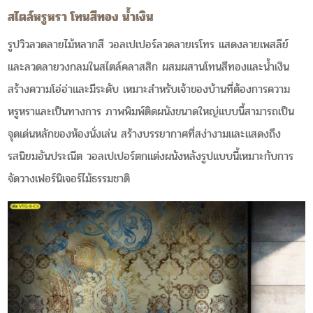
สไตล์หรูหรา โทนสีทอง น้ำเงิน
รูปวิวลวดลายไม้หลากสี วอลเปเปอร์ลวดลายเรโทร แสดงลายเพสลีย์
และลวดลายวงกลมในสไตล์คลาสสิก ผสมผสานโทนสีทองและน้ำเงิน
สร้างความโอ่อ่าและมีระดับ เหมาะสำหรับเจ้าของบ้านที่ต้องการความ
หรูหราและเป็นทางการ ภาพพิมพ์ติดผนังขนาดใหญ่แบบนี้สามารถเป็น
จุดเด่นหลักของห้องนั่งเล่น สร้างบรรยากาศที่สง่างามและแสดงถึง
รสนิยมอันประณีต วอลเปเปอร์ตกแต่งผนังหลังรูปแบบนี้เหมาะกับการ
จัดวางเฟอร์นิเจอร์ไม้ธรรมชาติ