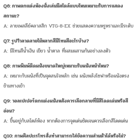
Q6: ภาพตกแต่งห้องนั่งเล่นมีสไตล์แบบไหนเหมาะกับการแสดง
สถานะ?
A: ลายเพสลีย์คลาสสิก VTG-8-EX ช่วยแสดงความหรูหราและมีระดับ
Q7: รูปวิวลวดลายไม้หลากสีมีโทนสีอะไรบ้าง?
A: มีโทนสีน้ำเงิน เขียว น้ำตาล ที่ผสมผสานกันอย่างลงตัว
Q8: ภาพพิมพ์ติดผนังขนาดใหญ่เหมาะกับผนังหน้าไหน?
A: เหมาะกับผนังที่เป็นจุดสนใจหลัก เช่น ผนังหลังโซฟาหรือผนังตรง
ข้ามทางเข้า
Q9: วอลเปเปอร์ตกแต่งผนังหลังควรเลือกลายที่มีสีโดดเด่นหรือสี
อ่อน?
A: ขึ้นอยู่กับสไตล์ห้อง หากต้องการจุดเด่นชัดเจนควรเลือกสีโดดเด่น
Q10: ภาพศิลปะเรโทรสั่งทำสามารถใส่ข้อความส่วนตัวได้หรือไม่?