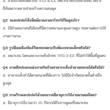
A: ลายไม้วินเทจหลากสี VTG-4-EX เหมาะสำหรับโซฟาสีเข้ม เพราะ
สีสันหลากหลายช่วยสร้างความสมดุล
Q2: วอลเปเปอร์สั่งพิมพ์ลวดลายเรโทรใช้วัสดุอะไร?
A: ใช้ผ้าแคนวาสพรีเมียมที่มีความหนาและคุณภาพสูง ทนทานต่อการใช้
งานยาวนาน
Q3: รูปติดผนังสไตล์วินเทจเหมาะกับห้องขนาดเล็กหรือไม่?
A: เหมาะสม โดยเฉพาะลายตัวอักษร VTG-3-EX ที่ไม่ทำให้พื้นที่ดูแคบ
Q4: ภาพศิลปะตกแต่งภายในบ้านสามารถสั่งทำตามขนาดได้หรือไม่?
A: สามารถสั่งทำได้ตามขนาดที่ต้องการ ไม่มีข้อจำกัดขนาดขั้นต่ำหรือ
สูงสุด
Q5: ภาพวิววอลเปเปอร์ผ้าแคนวาสมีอายุการใช้งานนานแค่ไหน?
A: มีอายุการใช้งานกว่า 10 ปีหากได้รับการดูแลที่เหมาะสม