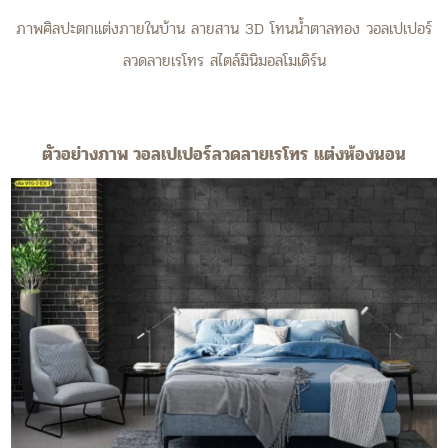
ภาพศิลปะตกแต่งภายในบ้าน ลายสาน 3D โทนน้ำตาลทอง วอลเปเปอร์
ลวดลายเรโทร สไตล์มินิมอลโมเดิร์น
ตัวอย่างภาพ วอลเปเปอร์ลวดลายเรโทร แต่งห้องนอน