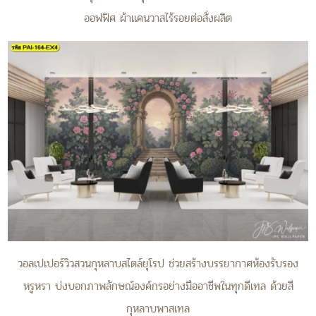
ออฟฟิศ ผ้าแคนวาสไร้รอยต่อสั่งผลิต
วอลเปเปอร์วิวสวนกุหลาบสไตล์ยุโรป ช่วยสร้างบรรยากาศห้องรับรอง
หรูหรา บ่งบอกภาพลักษณ์องค์กรอย่างมืออาชีพในทุกดีเทล ด้วยสี
กุหลาบพาสเทล