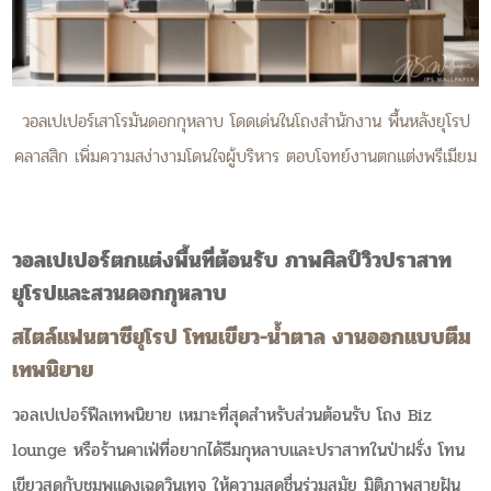
วอลเปเปอร์เสาโรมันดอกกุหลาบ โดดเด่นในโถงสำนักงาน พื้นหลังยุโรป
คลาสสิก เพิ่มความสง่างามโดนใจผู้บริหาร ตอบโจทย์งานตกแต่งพรีเมียม
วอลเปเปอร์ตกแต่งพื้นที่ต้อนรับ ภาพศิลป์วิวปราสาท
ยุโรปและสวนดอกกุหลาบ
สไตล์แฟนตาซียุโรป โทนเขียว-น้ำตาล งานออกแบบตีม
เทพนิยาย
วอลเปเปอร์ฟีลเทพนิยาย เหมาะที่สุดสำหรับส่วนต้อนรับ โถง Biz
lounge หรือร้านคาเฟ่ที่อยากได้ธีมกุหลาบและปราสาทในป่าฝรั่ง โทน
เขียวสดกับชมพูแดงเฉดวินเทจ ให้ความสดชื่นร่วมสมัย มิติภาพสายฝัน