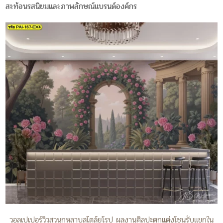
สะท้อนรสนิยมและภาพลักษณ์แบรนด์องค์กร
วอลเปเปอร์วิวสวนกุหลาบสไตล์ยุโรป ผลงานศิลปะตกแต่งโซนรับแขกใน