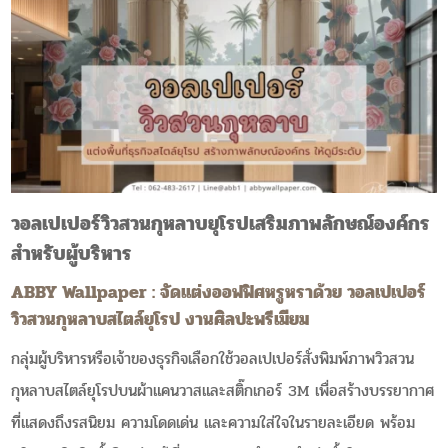
วอลเปเปอร์วิวสวนกุหลาบยุโรปเสริมภาพลักษณ์องค์กร
สำหรับผู้บริหาร
ABBY Wallpaper : จัดแต่งออฟฟิศหรูหราด้วย วอลเปเปอร์
วิวสวนกุหลาบสไตล์ยุโรป งานศิลปะพรีเมียม
กลุ่มผู้บริหารหรือเจ้าของธุรกิจเลือกใช้วอลเปเปอร์สั่งพิมพ์ภาพวิวสวน
กุหลาบสไตล์ยุโรปบนผ้าแคนวาสและสติ๊กเกอร์ 3M เพื่อสร้างบรรยากาศ
ที่แสดงถึงรสนิยม ความโดดเด่น และความใส่ใจในรายละเอียด พร้อม