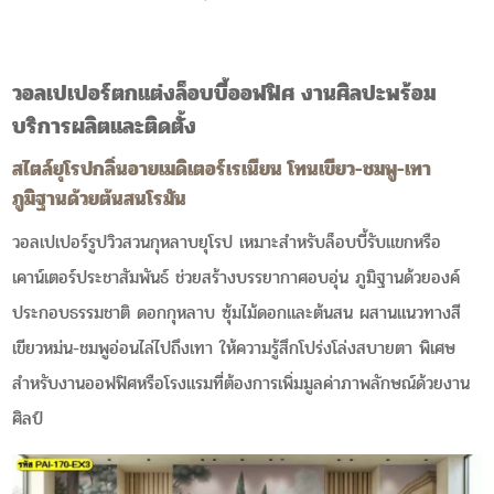
วอลเปเปอร์ตกแต่งล็อบบี้ออฟฟิศ งานศิลปะพร้อม
บริการผลิตและติดตั้ง
สไตล์ยุโรปกลิ่นอายเมดิเตอร์เรเนียน โทนเขียว-ชมพู-เทา
ภูมิฐานด้วยต้นสนโรมัน
วอลเปเปอร์รูปวิวสวนกุหลาบยุโรป เหมาะสำหรับล็อบบี้รับแขกหรือ
เคาน์เตอร์ประชาสัมพันธ์ ช่วยสร้างบรรยากาศอบอุ่น ภูมิฐานด้วยองค์
ประกอบธรรมชาติ ดอกกุหลาบ ซุ้มไม้ดอกและต้นสน ผสานแนวทางสี
เขียวหม่น-ชมพูอ่อนไล่ไปถึงเทา ให้ความรู้สึกโปร่งโล่งสบายตา พิเศษ
สำหรับงานออฟฟิศหรือโรงแรมที่ต้องการเพิ่มมูลค่าภาพลักษณ์ด้วยงาน
ศิลป์