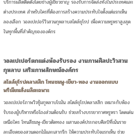
บริการผลิตติดตั้งโดยช่างผู้เชี่ยวชาญ รองรับการจัดส่งทั้งในประเทศและ
ต่างประเทศ สำหรับใครที่ต้องการสร้างความประทับใจตั้งแต่แรกเห็น
ลองเลือก วอลเปเปอร์วิวสวนกุหลาบสไตล์ยุโรป เพื่อความหรูหราสูงสุด
ในทุกพื้นที่สำคัญขององค์กร
วอลเปเปอร์ตกแต่งห้องรับรอง งานภาพศิลปะวิวสวน
กุหลาบ เสริมภาพลักษณ์องค์กร
สไตล์ยุโรปคลาสสิก โทนชมพู-เขียว-ทอง งานออกแบบ
พรีเมียมสั่งผลิตเฉพาะ
วอลเปเปอร์ภาพวิวซุ้มกุหลาบโรมัน สไตล์ยุโรปคลาสสิก เหมาะกับห้อง
รับรองผู้บริหารหรือโถงส่วนต้อนรับ ช่วยสร้างบรรยากาศหรูหรา โดดเด่น
เหนือใคร โทนสีชมพู-เขียวตัดทอง ผสานองค์ประกอบศิลป์ที่เน้นราย
ละเอียดของสวนดอกไม้และเสากรีก ให้ความประทับใจแรกเห็น ช่วย