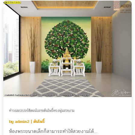
ทำวอลเปเปอร์ติดผนังลายต้นโพธิ์ทรงพุ่มสวยงาม
by
admin2
|
ต้นโพธิ์
ห้องพระขนาดเล็กก็สามารถทำให้สวยงามได้...