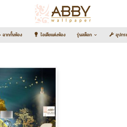
ฉากกั้นห้อง
ไอเดียแต่งห้อง
รุ่นสต็อก
อุปกร