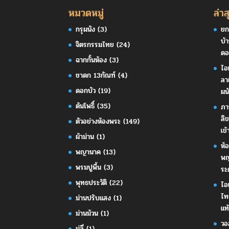
หมวดหมู่
ล่าส
กรุผนัง
(3)
ยก
บ้
จิตรกรรมไทย
(24)
ดอ
ฉากกั้นห้อง
(3)
ไอ
ชาดก 13กัณฑ์
(4)
ลา
ดอกบัว
(19)
ผน
ต้นโพธิ์
(35)
ภา
ลิ
ตัวอย่างห้องพระ
(149)
เข้
ผ้าม่าน
(1)
ห้
พญานาค
(13)
พญ
พรมปูพื้น
(3)
ระ
พุทธประวัติ
(22)
ไอ
ไท
ม่านปรับแสง
(1)
แท้
ม่านม้วน
(1)
วอ
มู่ลี่
(1)