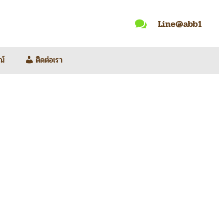
Line@abb1

ณ์
ติดต่อเรา