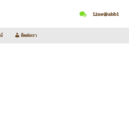
Line@abb1

ณ์
ติดต่อเรา