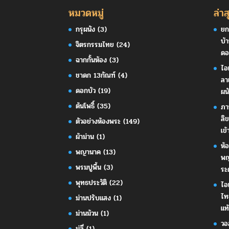
หมวดหมู่
ล่าส
กรุผนัง
(3)
ยก
บ้
จิตรกรรมไทย
(24)
ดอ
ฉากกั้นห้อง
(3)
ไอ
ชาดก 13กัณฑ์
(4)
ลา
ดอกบัว
(19)
ผน
ต้นโพธิ์
(35)
ภา
ลิ
ตัวอย่างห้องพระ
(149)
เข้
ผ้าม่าน
(1)
ห้
พญานาค
(13)
พญ
พรมปูพื้น
(3)
ระ
พุทธประวัติ
(22)
ไอ
ไท
ม่านปรับแสง
(1)
แท้
ม่านม้วน
(1)
วอ
มู่ลี่
(1)