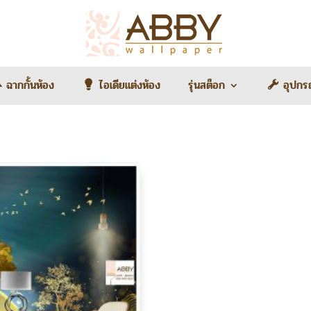
ฉากกั้นห้อง
ไอเดียแต่งห้อง
รุ่นสต็อก
อุปกร