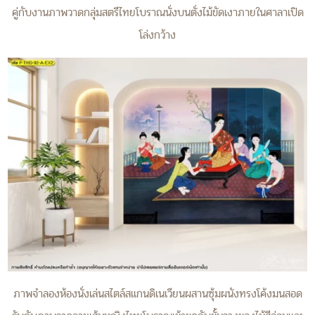
คู่กับงานภาพวาดกลุ่มสตรีไทยโบราณนั่งบนตั่งไม้ขัดเงาภายในศาลาเปิด
โล่งกว้าง
ภาพจำลองห้องนั่งเล่นสไตล์สแกนดิเนเวียนผสานซุ้มผนังทรงโค้งมนสอด