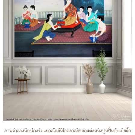
ภาพจำลองห้องโถงรับแขกสไตล์นีโอคลาสสิกตกแต่งผนังปูนปั้นดับเบิลคิ้ว