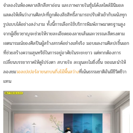
จำลองในห้องคลาสสิกสีเทาอ่อน และภาพภายในซุ้มโค้งสไตล์มินิมอล
แสดงให้เห็นว่างานศิลปะที่ถูกต้องลิขสิทธิ์สามารถปรับตัวเข้ากับผนังทุก
รูปแบบได้อย่างสง่างาม ทั้งนี้การเลือกใช้บริการพิมพ์ภาพมาตรฐานสูง
จากผู้เชี่ยวชาญจะช่วยให้รายละเอียดของลายเส้นและวรรณะสีตรงตาม
เจตนารมณ์ของศิลปินผู้สร้างสรรค์อย่างแท้จริง มอบผลงานศิลปะชิ้นเอก
ที่ช่วยสร้างความสุนทรีย์ในการอยู่อาศัยในระยะยาว แต่หากต้องการ
เปลี่ยนบรรยากาศให้ดูโปร่งตา สบายใจ ละมุนละไมยิ่งขึ้น ขอแนะนำให้
ลองชม
วอลเปเปอร์ลายนกบนกิ่งไม้พื้นสว่าง
ที่เน้นธรรมชาติอันมีชีวิตชีวา
แทน