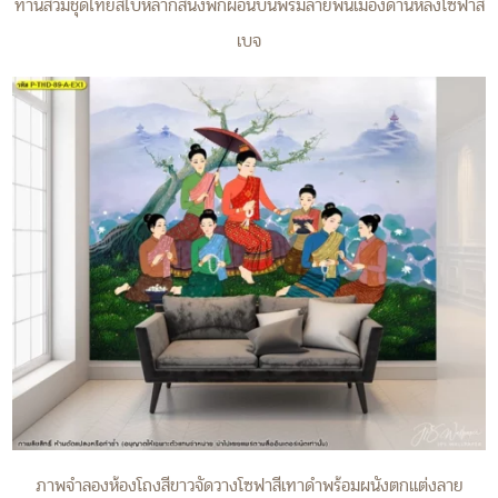
ท่านสวมชุดไทยสไบหลากสีนั่งพักผ่อนบนพรมลายพื้นเมืองด้านหลังโซฟาสี
เบจ
ภาพจำลองห้องโถงสีขาวจัดวางโซฟาสีเทาดำพร้อมผนังตกแต่งลาย