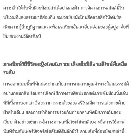
ความลึกให้กับพื้นผิวผนังเปล่าได้อย่างลงตัว การจัดวางภาพสไตล์นี้ใน
บริเวณที่แสงธรรมชาติส่องถึง จะช่วยขับเน้นโทนสีคลาสสิกให้เด่นชัด
เพิ่มความรู้สึกภูมิฐานและสะท้อนรสนิยมอันละเอียดอ่อนของผู้อยู่อาศัยที่
ชื่นชอบงานวิจิตรศิลป์
ภาพพิมพ์วิถีชีวิตหญิงไทยโบราณ เติมเต็มมิติงานดีไซน์ที่เหนือ
ระดับ
การออกแบบพื้นที่พักผ่อนร่วมสมัยสามารถผสานคุณค่าทางวัฒนธรรมได้
อย่างกลมกลืน โดยการเลือกใช้ภาพงานศิลปะตกแต่งภายในห้องนั่งเล่น
ที่มีเนื้อหาบอกเล่าเรื่องราวการรวมตัวของสตรีในอดีต การแต่งกายด้วย
ผ้าสไบเฉียง และการทำกิจกรรมร่วมกันท่ามกลางทัศนียภาพอันสงบ
เงียบ ตัวอย่างเช่นการจัดวางภาพเหนือโซฟาโทนสีเบจ หรือการใช้ภาพ
พิมพ์ร่วมกับเฟอร์นิเจอร์สไตล์โมเดิร์นลักชัวรี ลายเส้นที่อ่อนช้อยเหล่านี้