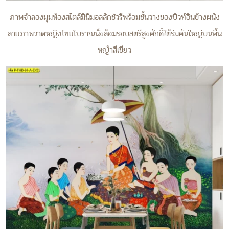
ภาพจำลองมุมห้องสไตล์มินิมอลลักชัวรีพร้อมชั้นวางของบิวท์อินข้างผนัง
ลายภาพวาดหญิงไทยโบราณนั่งล้อมรอบสตรีสูงศักดิ์ใต้ร่มคันใหญ่บนพื้น
หญ้าสีเขียว