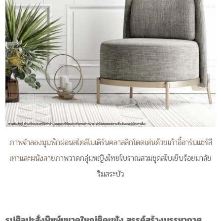
ภาพจำลองมุมพักผ่อนสไตล์โมเดิร์นคลาสสิกโดดเด่นด้วยเก้าอี้อาร์มแชร์สี
เทาและผนังลายภ
าพวาดกลุ่มหญิงไทยโบราณสวมชุดสไบเย็บร้อยมาลัย
ริมสระบัว
รูปศิลปะสั่งพิมพ์ขนาดใหญ่ติดผนัง สรรค์สร้างบรรยากาศ