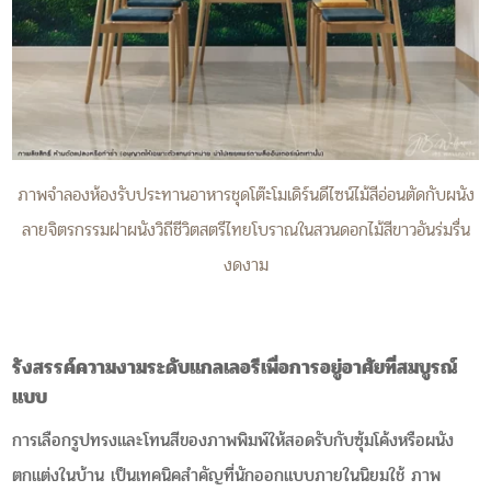
ภาพจำลองห้องรับประทานอาหารชุดโต๊ะโมเดิร์นดีไซน์ไม้สีอ่อนตัดกับผนัง
ลายจิตรกรรมฝาผนังวิถีชีวิตสตรีไทยโบราณในสวนดอกไม้สีขาวอันร่มรื่น
งดงาม
รังสรรค์ความงามระดับแกลเลอรีเพื่อการอยู่อาศัยที่สมบูรณ์
แบบ
การเลือกรูปทรงและโทนสีของภาพพิมพ์ให้สอดรับกับซุ้มโค้งหรือผนัง
ตกแต่งในบ้าน เป็นเทคนิคสำคัญที่นักออกแบบภายในนิยมใช้ ภาพ