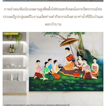
ภาพจำลองห้องโถงเพดานสูงติดตั้งไฟซ่อนสะท้อนผนังลายจิตรกรรมไทย
ประเพณีรูปกลุ่มสตรีโบราณเจ็ดท่านทำกิจกรรมริมศาลาท่าน้ำที่มีใบบัวและ
ดอกบัวบาน