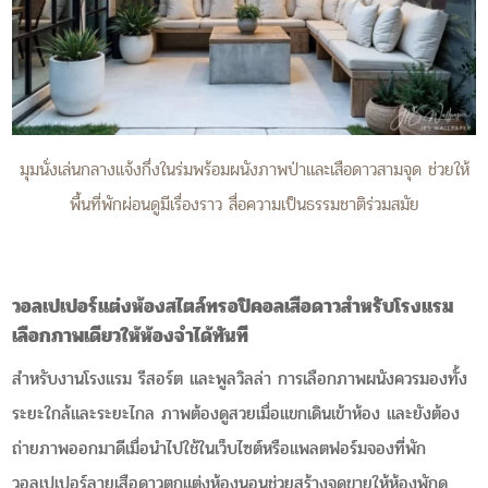
มุมนั่งเล่นกลางแจ้งกึ่งในร่มพร้อมผนังภาพป่าและเสือดาวสามจุด ช่วยให้
พื้นที่พักผ่อนดูมีเรื่องราว สื่อความเป็นธรรมชาติร่วมสมัย
วอลเปเปอร์แต่งห้องสไตล์ทรอปิคอลเสือดาวสำหรับโรงแรม
เลือกภาพเดียวให้ห้องจำได้ทันที
สำหรับงานโรงแรม รีสอร์ต และพูลวิลล่า การเลือกภาพผนังควรมองทั้ง
ระยะใกล้และระยะไกล ภาพต้องดูสวยเมื่อแขกเดินเข้าห้อง และยังต้อง
ถ่ายภาพออกมาดีเมื่อนำไปใช้ในเว็บไซต์หรือแพลตฟอร์มจองที่พัก
วอลเปเปอร์ลายเสือดาวตกแต่งห้องนอนช่วยสร้างจุดขายให้ห้องพักดู