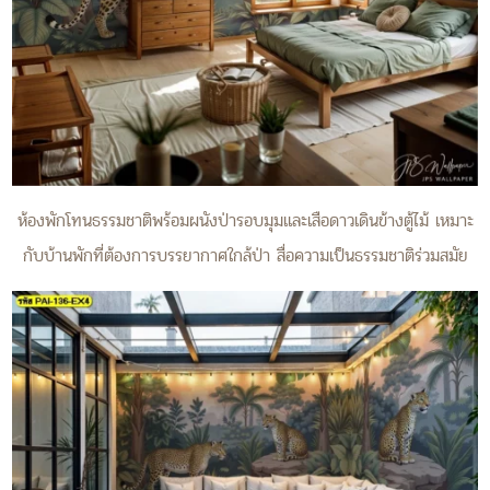
ห้องพักโทนธรรมชาติพร้อมผนังป่ารอบมุมและเสือดาวเดินข้างตู้ไม้ เหมาะ
กับบ้านพักที่ต้องการบรรยากาศใกล้ป่า สื่อความเป็นธรรมชาติร่วมสมัย