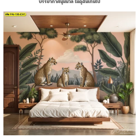
บรรยากาศนุ่มนวล ไม่ดุดันเกินไป