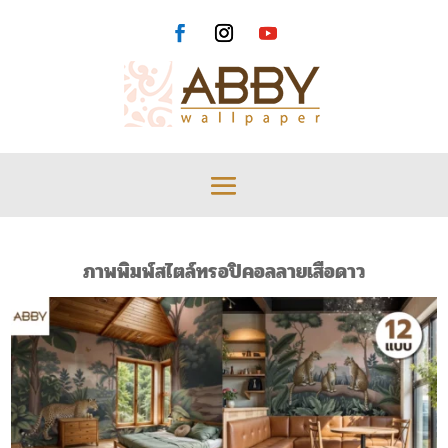
ภาพพิมพ์สไตล์ทรอปิคอลลายเสือดาว