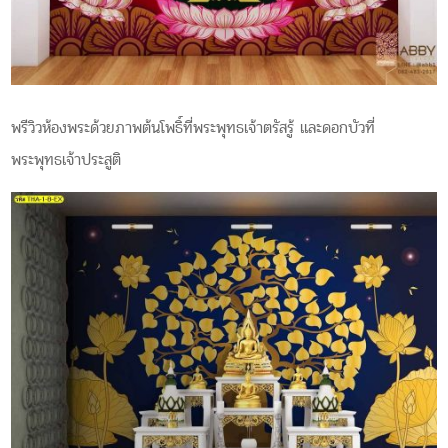
พรีวิวห้องพระด้วยภาพต้นโพธิ์ที่พระพุทธเจ้าตรัสรู้ และดอกบัวที่
พระพุทธเจ้าประสูติ