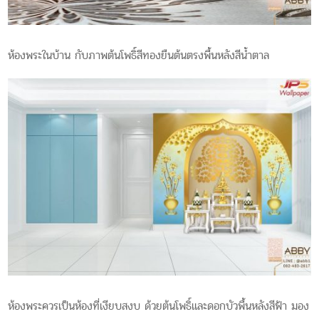
ห้องพระในบ้าน กับภาพต้นโพธิ์สีทองยืนต้นตรงพื้นหลังสีน้ำตาล
ห้องพระควรเป็นห้องที่เงียบสงบ ด้วยต้นโพธิ์และดอกบัวพื้นหลังสีฟ้า มอง