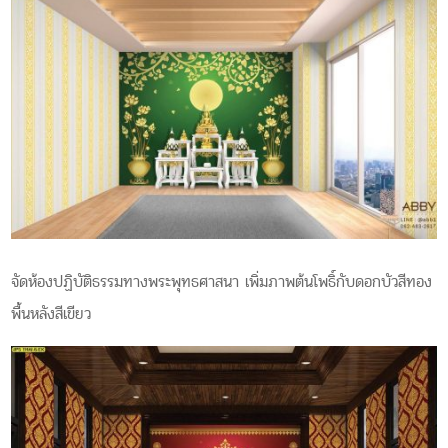
จัดห้องปฏิบัติธรรมทางพระพุทธ​ศาสนา เพิ่มภาพต้นโพธิ์กับดอกบัวสีทอง
พื้นหลังสีเขียว