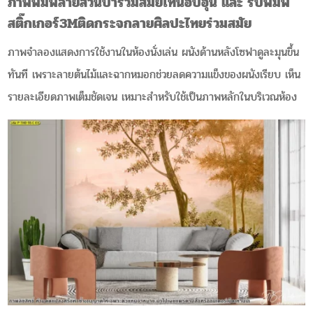
ภาพพิมพ์ลายสวนป่าร่วมสมัยโทนอบอุ่น และ รับพิมพ์
สติ๊กเกอร์3Mติดกระจกลายศิลปะไทยร่วมสมัย
ภาพจำลองแสดงการใช้งานในห้องนั่งเล่น ผนังด้านหลังโซฟาดูละมุนขึ้น
ทันที เพราะลายต้นไม้และฉากหมอกช่วยลดความแข็งของผนังเรียบ เห็น
รายละเอียดภาพเต็มชัดเจน เหมาะสำหรับใช้เป็นภาพหลักในบริเวณห้อง