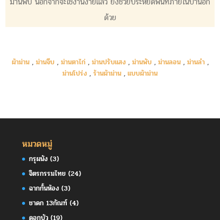
ม่านพับ นอกจากจะใช้งานง่ายแล้ว ยังช่วยประหยัดพื้นที่ภายในบ้านอีก
ด้วย
ผ้าม่าน
,
ม่านจีบ
,
ม่านตาไก่
,
ม่านปรับแสง
,
ม่านพับ
,
ม่านลอน
,
ม่านลำ
,
ม่านโปร่ง
,
ร้านผ้าม่าน
,
แบบผ้าม่าน
หมวดหมู่
กรุผนัง
(3)
จิตรกรรมไทย
(24)
ฉากกั้นห้อง
(3)
ชาดก 13กัณฑ์
(4)
ดอกบัว
(19)