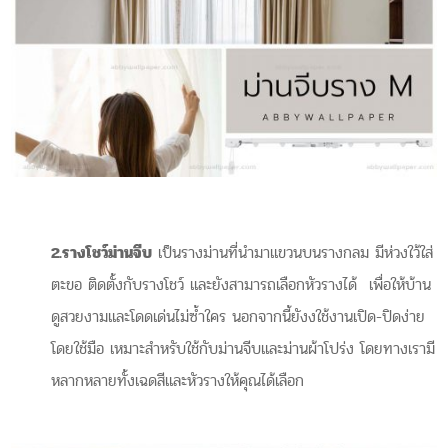
2.รางโชว์ม่านจีบ
เป็นรางม่านที่นำมาแขวนบนรางกลม มีห่วงใว้ใส่
ตะขอ ติดตั้งกับรางโชว์ เเละยังสามารถเลือกหัวรางได้ เพื่อให้บ้าน
ดูสวยงามและโดดเด่นไม่ซ้ำใคร นอกจากนี้ยังงใช้งานเปิด-ปิดง่าย
โดยใช้มือ เหมาะสำหรับใช้กับม่านจีบและม่านผ้าโปร่ง โดยทางเรามี
หลากหลายทั้งเฉดสีและหัวรางให้คุณได้เลือก