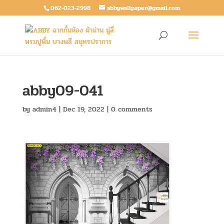
062-023-2998
abbywallpaper@gmail.com
abby09-041
by
admin4
|
Dec 19, 2022
|
0 comments