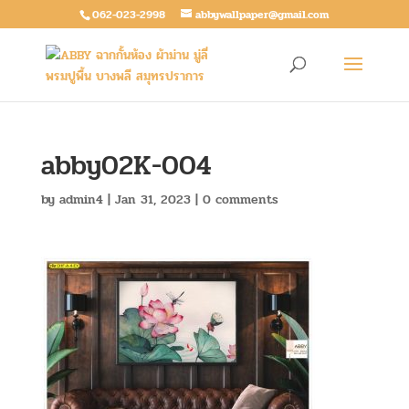
062-023-2998
abbywallpaper@gmail.com
abby02K-004
by
admin4
|
Jan 31, 2023
|
0 comments