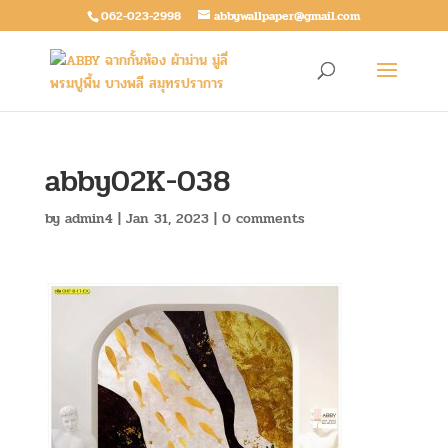
062-023-2998
abbywallpaper@gmail.com
abby02K-038
by
admin4
|
Jan 31, 2023
|
0 comments