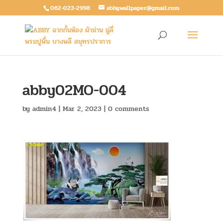
062-023-2998
abbywallpaper@gmail.com
abby02MO-004
by
admin4
|
Mar 2, 2023
|
0 comments