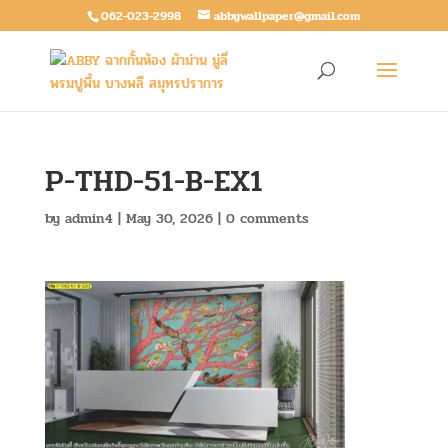
062-023-2998
abbywallpaper@gmail.com
P-THD-51-B-EX1
by
admin4
|
May 30, 2026
|
0 comments