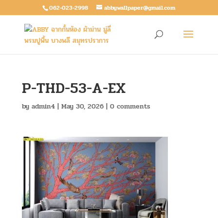
062-023-2998
abbywallpaper@gmail.com
P-THD-53-A-EX
by
admin4
|
May 30, 2026
|
0 comments