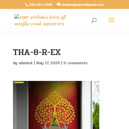
062-023-2998
abbywallpaper@gmail.com
THA-8-R-EX
by
admin4
|
May 17, 2026
|
0 comments