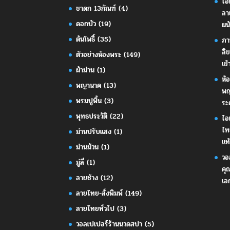
ไอ
ชาดก 13กัณฑ์
(4)
ลา
ดอกบัว
(19)
ผน
ต้นโพธิ์
(35)
ภา
ลิ
ตัวอย่างห้องพระ
(149)
เข้
ผ้าม่าน
(1)
ห้
พญานาค
(13)
พญ
พรมปูพื้น
(3)
ระ
พุทธประวัติ
(22)
ไอ
ไท
ม่านปรับแสง
(1)
แท้
ม่านม้วน
(1)
วอ
มู่ลี่
(1)
คุ
ลายช้าง
(12)
เอ
ลายไทย-สั่งพิมพ์
(149)
ลายไทยทั่วไป
(3)
วอลเปเปอร์ร้านนวดสปา
(5)