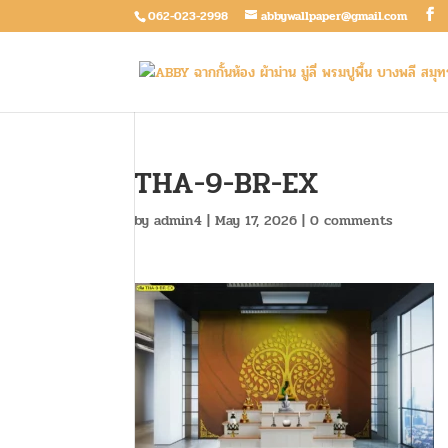
062-023-2998
abbywallpaper@gmail.com
THA-9-BR-EX
by
admin4
|
May 17, 2026
|
0 comments