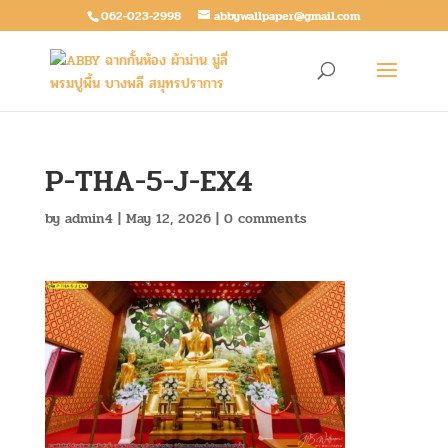
062-023-2998
abbywallpaper@gmail.com
P-THA-5-J-EX4
by
admin4
|
May 12, 2026
|
0 comments