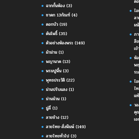
ดอ
ฉากกั้นห้อง
(3)
ไอ
ชาดก 13กัณฑ์
(4)
ลา
ดอกบัว
(19)
ผน
ต้นโพธิ์
(35)
ภา
ลิ
ตัวอย่างห้องพระ
(149)
เข้
ผ้าม่าน
(1)
ห้
พญานาค
(13)
พญ
พรมปูพื้น
(3)
ระ
พุทธประวัติ
(22)
ไอ
ไท
ม่านปรับแสง
(1)
แท้
ม่านม้วน
(1)
วอ
มู่ลี่
(1)
คุ
ลายช้าง
(12)
เอ
ลายไทย-สั่งพิมพ์
(149)
ลายไทยทั่วไป
(3)