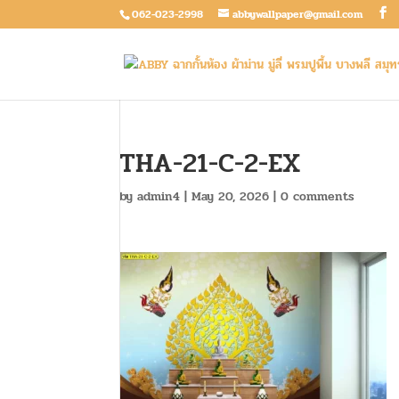
062-023-2998
abbywallpaper@gmail.com
THA-21-C-2-EX
by
admin4
|
May 20, 2026
|
0 comments