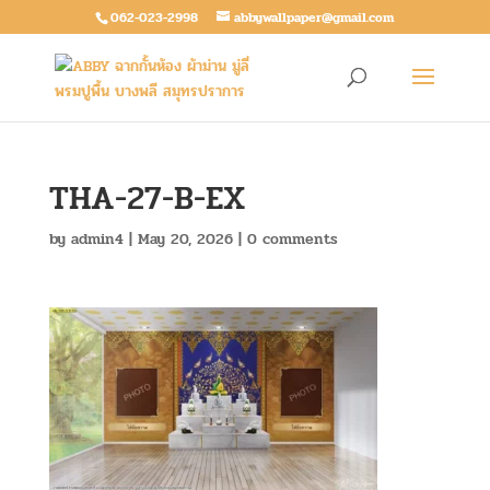
062-023-2998
abbywallpaper@gmail.com
THA-27-B-EX
by
admin4
|
May 20, 2026
|
0 comments