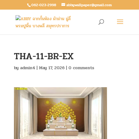
062-023-2998
abbywallpaper@gmail.com
THA-11-BR-EX
by
admin4
|
May 17, 2026
|
0 comments