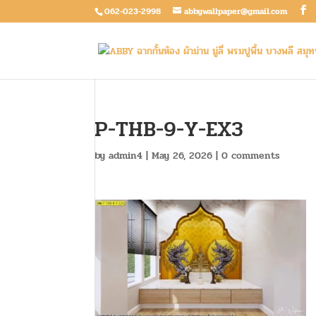
062-023-2998
abbywallpaper@gmail.com
P-THB-9-Y-EX3
by
admin4
|
May 26, 2026
|
0 comments