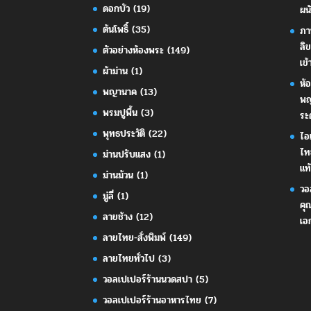
ดอกบัว
(19)
ผน
ต้นโพธิ์
(35)
ภา
ลิ
ตัวอย่างห้องพระ
(149)
เข้
ผ้าม่าน
(1)
ห้
พญานาค
(13)
พญ
พรมปูพื้น
(3)
ระ
พุทธประวัติ
(22)
ไอ
ไท
ม่านปรับแสง
(1)
แท้
ม่านม้วน
(1)
วอ
มู่ลี่
(1)
คุ
ลายช้าง
(12)
เอ
ลายไทย-สั่งพิมพ์
(149)
ลายไทยทั่วไป
(3)
วอลเปเปอร์ร้านนวดสปา
(5)
วอลเปเปอร์ร้านอาหารไทย
(7)