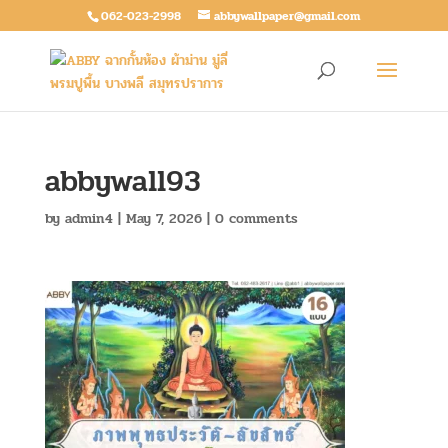
062-023-2998
abbywallpaper@gmail.com
abbywall93
by
admin4
|
May 7, 2026
|
0 comments