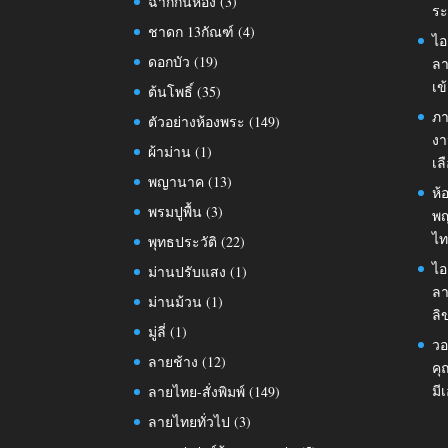
ฉากกั้นห้อง
(3)
ระ
ชาดก 13กัณฑ์
(4)
ไอ
ดอกบัว
(19)
ลา
เข
ต้นโพธิ์
(35)
ภา
ตัวอย่างห้องพระ
(149)
งา
ผ้าม่าน
(1)
เล
พญานาค
(13)
ห้
พรมปูพื้น
(3)
พญ
ไท
พุทธประวัติ
(22)
ไอ
ม่านปรับแสง
(1)
ลา
ม่านม้วน
(1)
ลิ
มู่ลี่
(1)
วอ
ลายช้าง
(12)
คุ
มี
ลายไทย-สั่งพิมพ์
(149)
ลายไทยทั่วไป
(3)