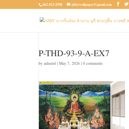
062-023-2998
abbywallpaper@gmail.com
P-THD-93-9-A-EX7
by
admin4
|
May 7, 2026
|
0 comments