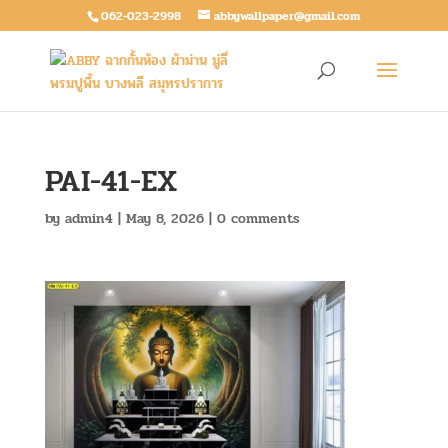
062-023-2998
abbywallpaper@gmail.com
PAI-41-EX
by
admin4
|
May 8, 2026
|
0 comments