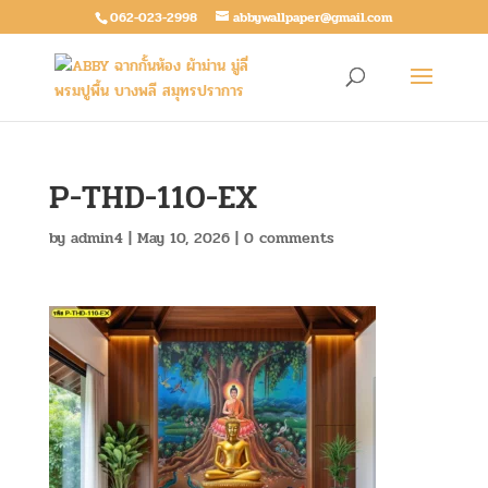
062-023-2998
abbywallpaper@gmail.com
P-THD-110-EX
by
admin4
|
May 10, 2026
|
0 comments