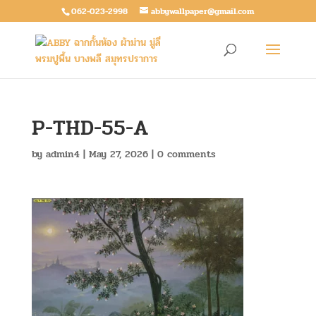
062-023-2998
abbywallpaper@gmail.com
P-THD-55-A
by
admin4
|
May 27, 2026
|
0 comments