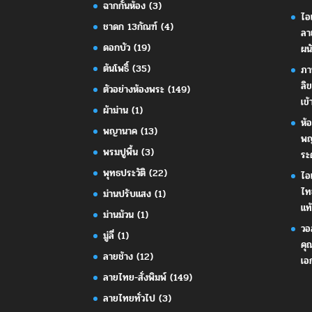
ฉากกั้นห้อง
(3)
ไอ
ชาดก 13กัณฑ์
(4)
ลา
ดอกบัว
(19)
ผน
ต้นโพธิ์
(35)
ภา
ลิ
ตัวอย่างห้องพระ
(149)
เข้
ผ้าม่าน
(1)
ห้
พญานาค
(13)
พญ
พรมปูพื้น
(3)
ระ
พุทธประวัติ
(22)
ไอ
ไท
ม่านปรับแสง
(1)
แท้
ม่านม้วน
(1)
วอ
มู่ลี่
(1)
คุ
ลายช้าง
(12)
เอ
ลายไทย-สั่งพิมพ์
(149)
ลายไทยทั่วไป
(3)