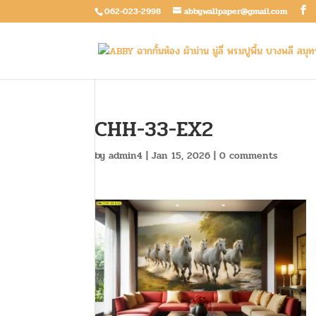
062-023-2998
abbywallpaper@gmail.com
CHH-33-EX2
by
admin4
|
Jan 15, 2026
|
0 comments