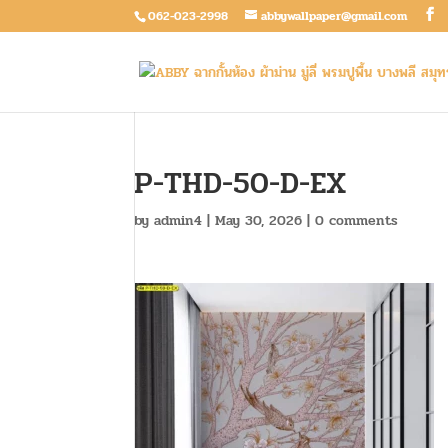
062-023-2998
abbywallpaper@gmail.com
P-THD-50-D-EX
by
admin4
|
May 30, 2026
|
0 comments