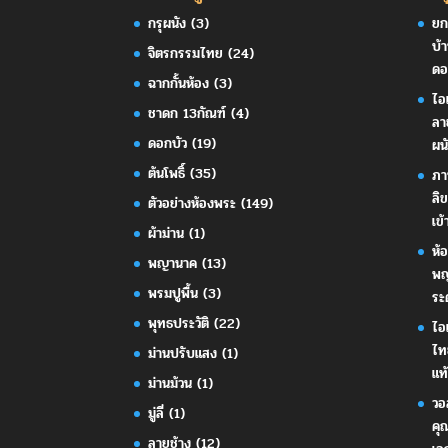
กรุผนัง
(3)
ยก
บ้
จิตรกรรมไทย
(24)
ดอ
ฉากกั้นห้อง
(3)
ไอ
ชาดก 13กัณฑ์
(4)
ลา
ดอกบัว
(19)
ผน
ต้นโพธิ์
(35)
ภา
ลิ
ตัวอย่างห้องพระ
(149)
เข้
ผ้าม่าน
(1)
ห้
พญานาค
(13)
พญ
พรมปูพื้น
(3)
ระ
พุทธประวัติ
(22)
ไอ
ไท
ม่านปรับแสง
(1)
แท้
ม่านม้วน
(1)
วอ
มู่ลี่
(1)
คุ
ลายช้าง
(12)