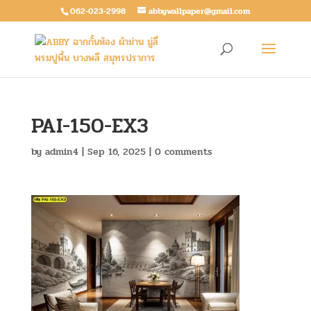
062-023-2998
abbywallpaper@gmail.com
PAI-150-EX3
by
admin4
|
Sep 16, 2025
|
0 comments