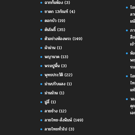
ฉากกั้นห้อง
(3)
ไอ
ชาดก 13กัณฑ์
(4)
ลา
ดอกบัว
(19)
ผน
ต้นโพธิ์
(35)
ภา
ลิ
ตัวอย่างห้องพระ
(149)
เข้
ผ้าม่าน
(1)
ห้
พญานาค
(13)
พญ
พรมปูพื้น
(3)
ระ
พุทธประวัติ
(22)
ไอ
ไท
ม่านปรับแสง
(1)
แท้
ม่านม้วน
(1)
วอ
มู่ลี่
(1)
คุ
ลายช้าง
(12)
เอ
ลายไทย-สั่งพิมพ์
(149)
ลายไทยทั่วไป
(3)