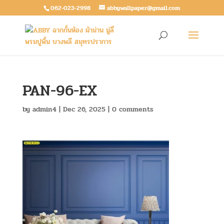
062-023-2998
abbywallpaper@gmail.com
PAN-96-EX
by
admin4
|
Dec 26, 2025
|
0 comments