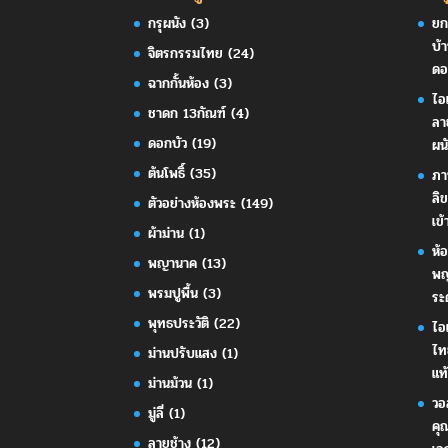
กรุผนัง
(3)
ยก
บ้
จิตรกรรมไทย
(24)
ดอ
ฉากกั้นห้อง
(3)
ไอ
ชาดก 13กัณฑ์
(4)
ลา
ดอกบัว
(19)
ผน
ต้นโพธิ์
(35)
ภา
ลิ
ตัวอย่างห้องพระ
(149)
เข้
ผ้าม่าน
(1)
ห้
พญานาค
(13)
พญ
พรมปูพื้น
(3)
ระ
พุทธประวัติ
(22)
ไอ
ไท
ม่านปรับแสง
(1)
แท้
ม่านม้วน
(1)
วอ
มู่ลี่
(1)
คุ
ลายช้าง
(12)