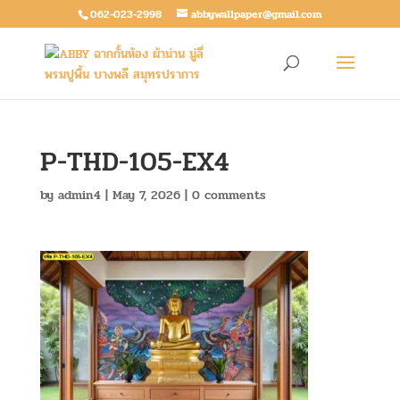
062-023-2998
abbywallpaper@gmail.com
P-THD-105-EX4
by
admin4
|
May 7, 2026
|
0 comments